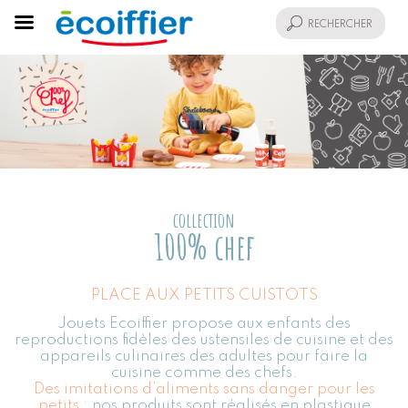
collection
100% chef
PLACE AUX PETITS CUISTOTS
Jouets Ecoiffier propose aux enfants des
reproductions fidèles des ustensiles de cuisine et des
appareils culinaires des adultes pour faire la
cuisine comme des chefs.
Des imitations d’aliments sans danger pour les
petits :
nos produits sont réalisés en plastique