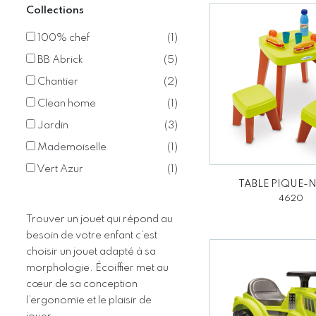
Collections
100% chef
(
1
)
BB Abrick
(
5
)
Chantier
(
2
)
Clean home
(
1
)
Jardin
(
3
)
Mademoiselle
(
1
)
Vert Azur
(
1
)
TABLE PIQUE-
4620
Trouver un jouet qui répond au
besoin de votre enfant c’est
choisir un jouet adapté à sa
morphologie. Écoiffier met au
cœur de sa conception
l’ergonomie et le plaisir de