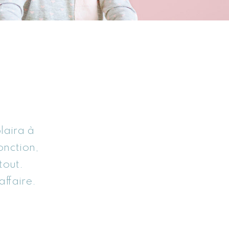
plaira à
onction,
tout.
affaire.